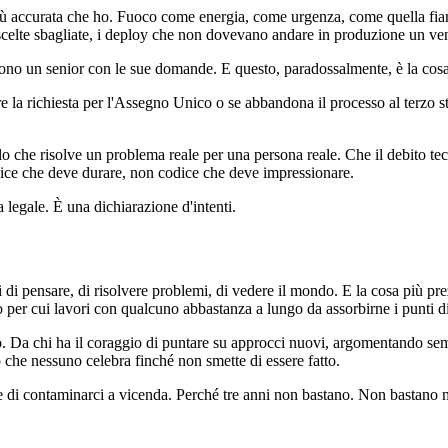
iù accurata che ho. Fuoco come energia, come urgenza, come quella fiam
e scelte sbagliate, i deploy che non dovevano andare in produzione un ven
sono un senior con le sue domande. E questo, paradossalmente, è la cos
 la richiesta per l'Assegno Unico o se abbandona il processo al terzo s
o che risolve un problema reale per una persona reale. Che il debito tec
ice che deve durare, non codice che deve impressionare.
legale. È una dichiarazione d'intenti.
di pensare, di risolvere problemi, di vedere il mondo. E la cosa più pre
 per cui lavori con qualcuno abbastanza a lungo da assorbirne i punti di f
to. Da chi ha il coraggio di puntare su approcci nuovi, argomentando se
o che nessuno celebra finché non smette di essere fatto.
 di contaminarci a vicenda. Perché tre anni non bastano. Non bastano 