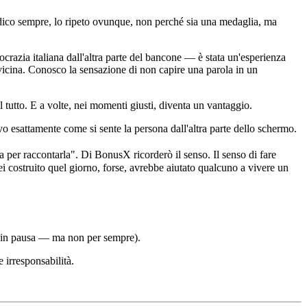
o dico sempre, lo ripeto ovunque, non perché sia una medaglia, ma
ocrazia italiana dall'altra parte del bancone — è stata un'esperienza
vicina. Conosco la sensazione di non capire una parola in un
tutto. E a volte, nei momenti giusti, diventa un vantaggio.
o esattamente come si sente la persona dall'altra parte dello schermo.
da per raccontarla". Di BonusX ricorderò il senso. Il senso di fare
i costruito quel giorno, forse, avrebbe aiutato qualcuno a vivere un
ra in pausa — ma non per sempre).
 irresponsabilità.