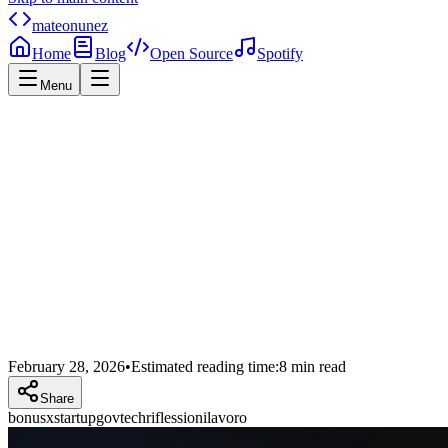
mateonunez
Home
Blog
Open Source
Spotify
Menu
Home
Home
Blog
Grazie, BonusX
February 28, 2026
•
Estimated reading time:
8
min read
Share
bonusx
startup
govtech
riflessioni
lavoro