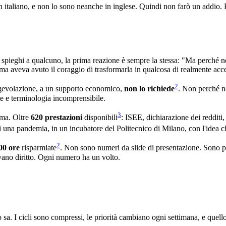
italiano, e non lo sono neanche in inglese. Quindi non farò un addio. F
 spieghi a qualcuno, la prima reazione è sempre la stessa: "Ma perché n
ima aveva avuto il coraggio di trasformarla in qualcosa di realmente acce
2
agevolazione, a un supporto economico,
non lo richiede
. Non perché n
e e terminologia incomprensibile.
3
rma. Oltre
620 prestazioni
disponibili
: ISEE, dichiarazione dei redditi
 una pandemia, in un incubatore del Politecnico di Milano, con l'idea che 
2
00 ore
risparmiate
. Non sono numeri da slide di presentazione. Sono p
evano diritto. Ogni numero ha un volto.
sa. I cicli sono compressi, le priorità cambiano ogni settimana, e quello