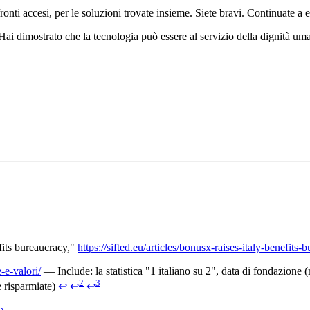
onti accesi, per le soluzioni trovate insieme. Siete bravi. Continuate a e
i dimostrato che la tecnologia può essere al servizio della dignità um
fits bureaucracy,"
https://sifted.eu/articles/bonusx-raises-italy-benefits
-e-valori/
— Include: la statistica "1 italiano su 2", data di fondazione
2
3
e risparmiate)
↩
↩
↩