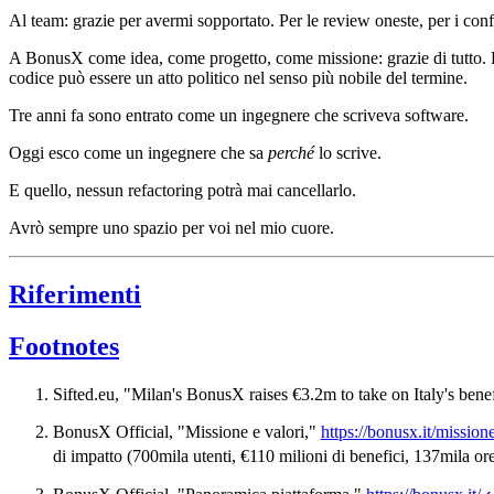
Al team: grazie per avermi sopportato. Per le review oneste, per i confr
A BonusX come idea, come progetto, come missione: grazie di tutto. Ha
codice può essere un atto politico nel senso più nobile del termine.
Tre anni fa sono entrato come un ingegnere che scriveva software.
Oggi esco come un ingegnere che sa
perché
lo scrive.
E quello, nessun refactoring potrà mai cancellarlo.
Avrò sempre uno spazio per voi nel mio cuore.
Riferimenti
Footnotes
Sifted.eu, "Milan's BonusX raises €3.2m to take on Italy's bene
BonusX Official, "Missione e valori,"
https://bonusx.it/missione
di impatto (700mila utenti, €110 milioni di benefici, 137mila or