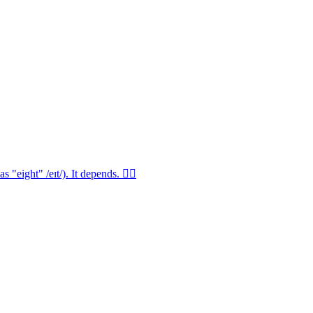
 "eight" /eɪt/). It depends. 🤷‍♂️