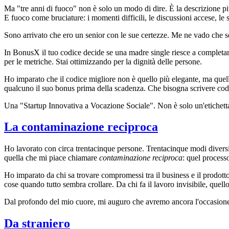
Ma "tre anni di fuoco" non è solo un modo di dire. È la descrizione p
E fuoco come bruciature: i momenti difficili, le discussioni accese, l
Sono arrivato che ero un senior con le sue certezze. Me ne vado che 
In BonusX il tuo codice decide se una madre single riesce a completare
per le metriche. Stai ottimizzando per la dignità delle persone.
Ho imparato che il codice migliore non è quello più elegante, ma quell
qualcuno il suo bonus prima della scadenza. Che bisogna scrivere cod
Una "Startup Innovativa a Vocazione Sociale". Non è solo un'etichetta 
La contaminazione reciproca
Ho lavorato con circa trentacinque persone. Trentacinque modi diversi 
quella che mi piace chiamare
contaminazione reciproca
: quel processo
Ho imparato da chi sa trovare compromessi tra il business e il prodot
cose quando tutto sembra crollare. Da chi fa il lavoro invisibile, quell
Dal profondo del mio cuore, mi auguro che avremo ancora l'occasione
Da straniero