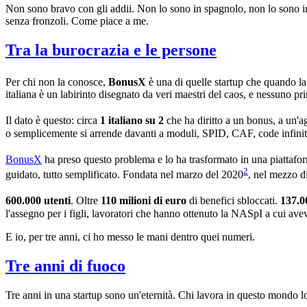
Non sono bravo con gli addii. Non lo sono in spagnolo, non lo sono in 
senza fronzoli. Come piace a me.
Tra la burocrazia e le persone
Per chi non la conosce,
BonusX
è una di quelle startup che quando la
italiana è un labirinto disegnato da veri maestri del caos, e nessuno pr
Il dato è questo: circa
1 italiano su 2
che ha diritto a un bonus, a un'
o semplicemente si arrende davanti a moduli, SPID, CAF, code infinit
BonusX
ha preso questo problema e lo ha trasformato in una piattafo
2
guidato, tutto semplificato. Fondata nel marzo del 2020
, nel mezzo di
600.000 utenti
. Oltre
110 milioni di euro
di benefici sbloccati.
137.0
l'assegno per i figli, lavoratori che hanno ottenuto la NASpI a cui av
E io, per tre anni, ci ho messo le mani dentro quei numeri.
Tre anni di fuoco
Tre anni in una startup sono un'eternità. Chi lavora in questo mondo lo 