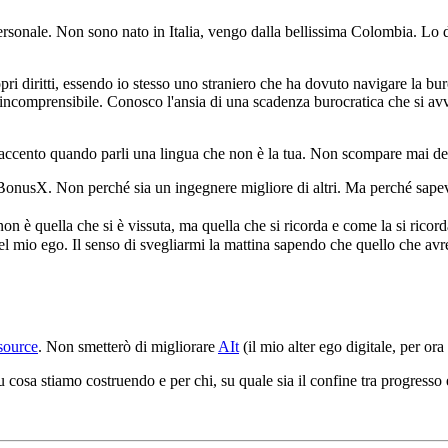
 personale. Non sono nato in Italia, vengo dalla bellissima Colombia. L
pri diritti, essendo io stesso uno straniero che ha dovuto navigare la bur
 incomprensibile. Conosco l'ansia di una scadenza burocratica che si av
'accento quando parli una lingua che non è la tua. Non scompare mai del 
n BonusX. Non perché sia un ingegnere migliore di altri. Ma perché sapev
non è quella che si è vissuta, ma quella che si ricorda e come la si ricor
el mio ego. Il senso di svegliarmi la mattina sapendo che quello che avre
source
. Non smetterò di migliorare
AIt
(il mio alter ego digitale, per o
osa stiamo costruendo e per chi, su quale sia il confine tra progresso e