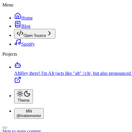
Menu
Home
Blog
Open Source
Spotify
Projects
AIt
Hey there! I'm AIt (acts like "alt" /ɔːlt/, but also pronounced as
Theme
MN
@
mateonunez
Skip to main content